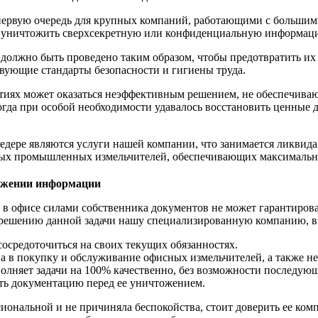
первую очередь для крупных компаний, работающими с большим
ят уничтожить сверхсекретную или конфиденциальную информа
олжно быть проведено таким образом, чтобы предотвратить их д
вующие стандарты безопасности и гигиены труда.
тиях может оказаться неэффективным решением, не обеспечива
гда при особой необходимости удавалось восстановить ценные 
дере являются услуги нашей компании, что занимается ликвид
ных промышленных измельчителей, обеспечивающих максимальну
ожении информации
 в офисе силами собственника документов не может гарантиров
к решению данной задачи нашу специализированную компанию, 
осредоточиться на своих текущих обязанностях.
а в покупку и обслуживание офисных измельчителей, а также не
лняет задачи на 100% качественно, без возможности последующ
ать документацию перед ее уничтожением.
иональной и не причиняла беспокойства, стоит доверить ее ко