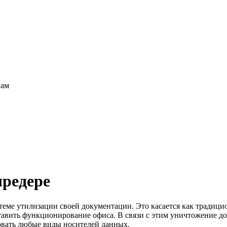
гам
шредере
стеме утилизации своей документации. Это касается как тради
дставить функционирование офиса. В связи с этим уничтожение д
вать любые виды носителей данных.