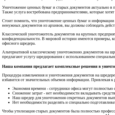
Уничтожение ценных бумаг и старых документов актуально в 
Также услуга востребована предпринимателями, которые хот
Стоит помнить, что уничтожение ценных бумаг и информации д
ненужных документов из архивов, вы должны соблюдать дейст
Классический уничтожитель документов на крупных предприя
конфиденциальности. В мировой истории имеются примеры, ко
офисного шредера.
Альтернативой классическому уничтожению документов на шре
предлагают услугу шредирования с использованием специаль
Наша компания предлагает комплексные решения в уничт
Процедура измельчения и уничтожения документов на шредере
избавится от значительных объемов информации. Привлекая 
Экономия времени - сотрудники офиса могут полностью с
Снижение затрат - нет необходимости вкладывать средств
Наш шредер для уничтожения секретных документов выпо
Нет необходимости разделять и специально подготавлив
Чтобы утилизация старых документов была полностью професс