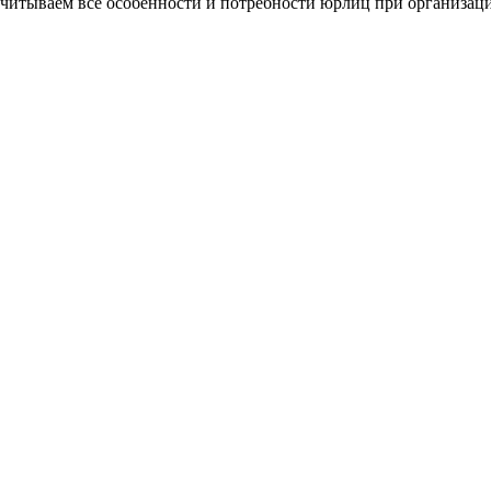
читываем все особенности и потребности юрлиц при организаци